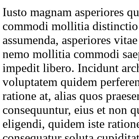
Iusto magnam asperiores quas
commodi mollitia distinctio
assumenda, asperiores vita
nemo mollitia commodi saep
impedit libero. Incidunt arc
voluptatem quidem perferen
ratione at, alias quos praese
consequuntur, eius et non q
eligendi, quidem iste ratione
consequatur soluta cupidit